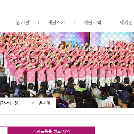
인사말
재단소개
재단사역
세계선
목회학박사과정
지나온 사역
미전도종족 선교 사역