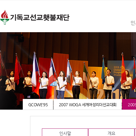
인
GCOWE'95
2007 WOGA 세계여성리더선교대회
200
인사말
개요