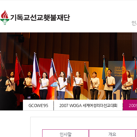
인
GCOWE'95
2007 WOGA 세계여성리더선교대회
200
인사말
개요