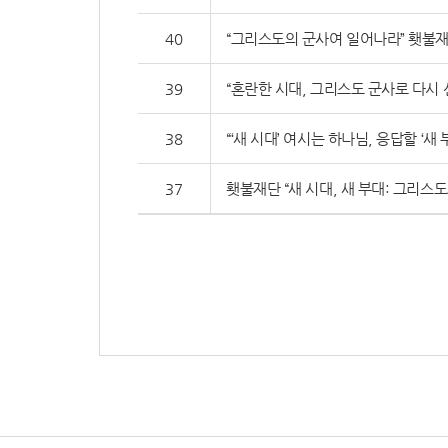
40
“그리스도의 군사여 일어나라” 횃불재
39
“혼란한 시대, 그리스도 군사로 다시 
38
“‘새 시대’ 여시는 하나님, 응답할 ‘새
37
횃불재단 “새 시대, 새 부대: 그리스